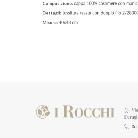
Composizione:
cappa 100% cashmere con maniche c
Dettagli
: tessitura rasata con doppio filo 2/28000
Misure:
40x48 cm
Via 
(Perugi
80