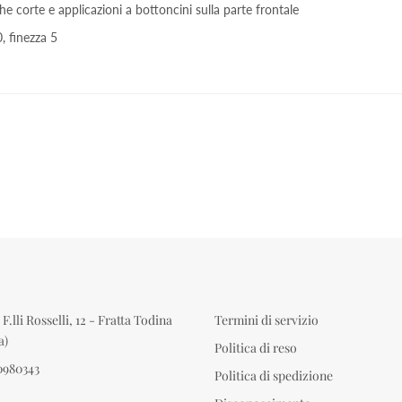
orte e applicazioni a bottoncini sulla parte frontale
, finezza 5
F.lli Rosselli, 12 - Fratta Todina
Termini di servizio
a)
Politica di reso
0980343
Politica di spedizione