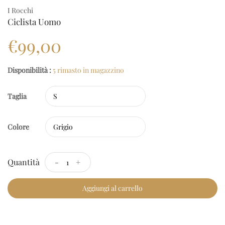
I Rocchi
Ciclista Uomo
€99,00
Disponibilità :
5 rimasto in magazzino
Taglia
Colore
Quantità
-
+
Aggiungi al carrello
Checkout Rapido