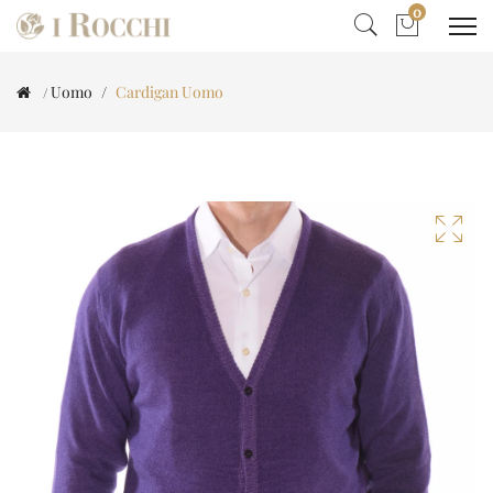
0
Uomo
Cardigan Uomo