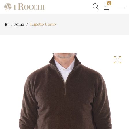
0
Uomo
Lupetto Uomo