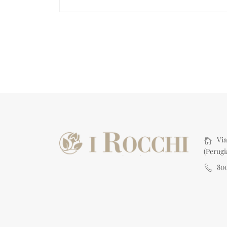
Via 
(Perugi
80