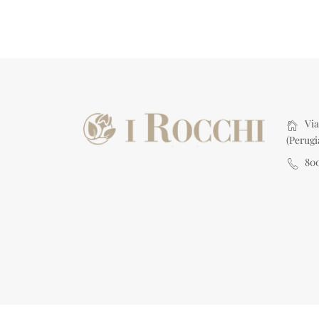
Via 
(Perugi
80