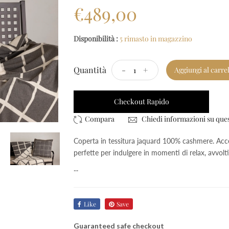
€489,00
Disponibilità :
5 rimasto in magazzino
Quantità
-
+
Aggiungi al carre
Checkout Rapido
Chiedi informazioni su que
Coperta in tessitura jaquard 100% cashmere. Acce
perfette per indulgere in momenti di relax, avvol
...
Like
Save
Guaranteed safe checkout