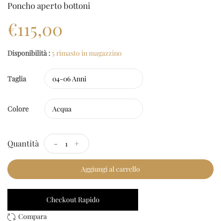
Poncho aperto bottoni
€115,00
Disponibilità :
5 rimasto in magazzino
Taglia
Colore
Quantità
-
+
Aggiungi al carrello
Checkout Rapido