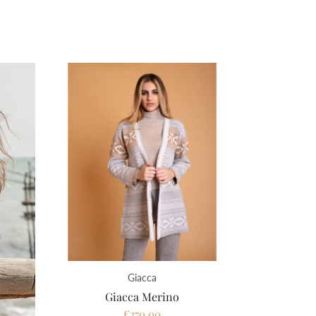
Giacca
Giacca Merino
€270,00