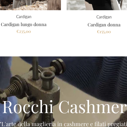
Cardigan
Cardigan
Cardigan lungo donna
Cardigan donna
€235,00
€155,00
I Rocchi Cashmer
"L'arte della maglieria in cashmere e filati pregiat