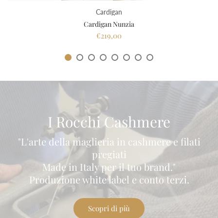
Cardigan
Cardigan Nunzia
€219,00
I Rocchi Cashmere
"L'arte della maglieria in cashmere e filati
pregiati
Made in Italy per il tuo brand."
Produzione white label e conto terzi.
Scopri di più