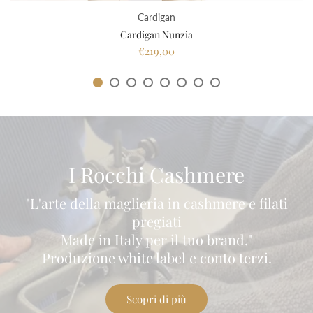
Cardigan
Cardigan Nunzia
€219,00
I Rocchi Cashmere
"L'arte della maglieria in cashmere e filati
pregiati
Made in Italy per il tuo brand."
Produzione white label e conto terzi.
Scopri di più