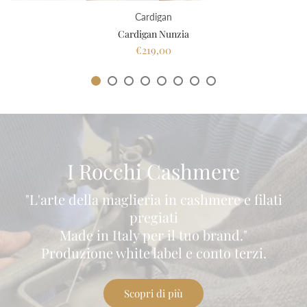
Cardigan
Cardigan Nunzia
€219,00
I Rocchi Cashmere
"L'arte della maglieria in cashmere e filati
pregiati
Made in Italy per il tuo brand."
Produzione white label e conto terzi.
Scopri di più