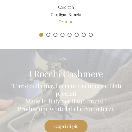
Cardigan
Cardigan Nunzia
€219,00
I Rocchi Cashmere
"L'arte della maglieria in cashmere e filati
pregiati
Made in Italy per il tuo brand."
Produzione white label e conto terzi.
Scopri di più