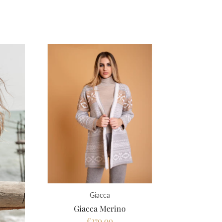
Giacca
Giacca Merino
€270,00