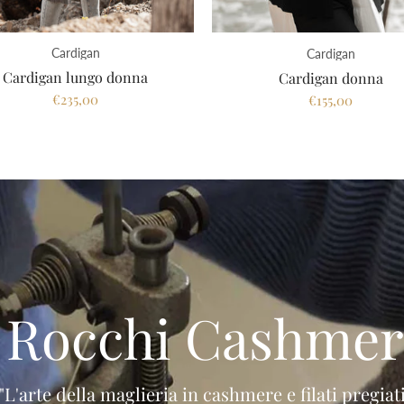
Cardigan
Cardigan
Cardigan lungo donna
Cardigan donna
€235,00
€155,00
I Rocchi Cashmer
"L'arte della maglieria in cashmere e filati pregiat