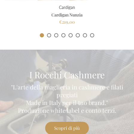
Cardigan
Cardigan Nunzia
€219,00
I Rocchi Cashmere
"L'arte della maglieria in cashmere e filati
pregiati
Made in Italy per il tuo brand."
Produzione white label e conto terzi.
Scopri di più