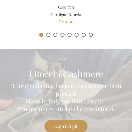
Cardigan
Cardigan Nunzia
€219,00
I Rocchi Cashmere
"L'arte della maglieria in cashmere e filati
pregiati
Made in Italy per il tuo brand."
Produzione white label e conto terzi.
Scopri di più